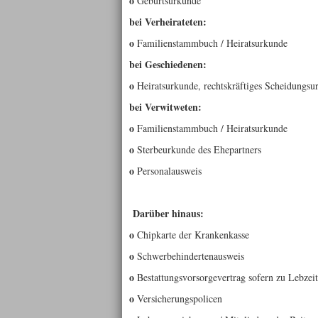
o
Geburtsurkunde
bei Verheirateten:
o
Familienstammbuch / Heiratsurkunde
bei Geschiedenen:
o
Heiratsurkunde, rechtskräftiges Scheidungsur
bei Verwitweten:
o
Familienstammbuch / Heiratsurkunde
o
Sterbeurkunde des Ehepartners
o
Personalausweis
Darüber hinaus:
o
Chipkarte der Krankenkasse
o
Schwerbehindertenausweis
o
Bestattungsvorsorgevertrag sofern zu Lebzei
o
Versicherungspolicen